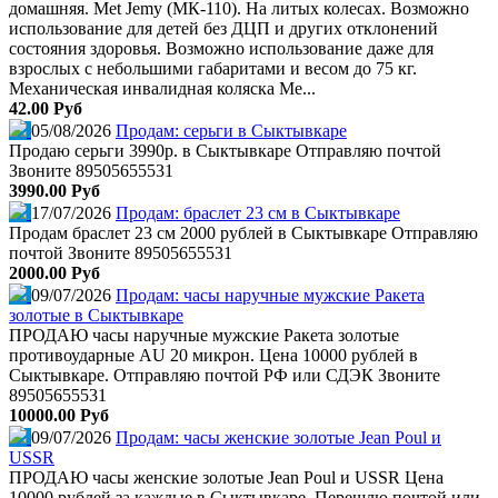
домашняя. Met Jemy (МК-110). На литых колесах. Возможно
использование для детей без ДЦП и других отклонений
состояния здоровья. Возможно использование даже для
взрослых с небольшими габаритами и весом до 75 кг.
Механическая инвалидная коляска Me...
42.00 Руб
05/08/2026
Продам: серьги в Сыктывкаре
Продаю серьги 3990р. в Сыктывкаре Отправляю почтой
Звоните 89505655531
3990.00 Руб
17/07/2026
Продам: браслет 23 см в Сыктывкаре
Продам браслет 23 см 2000 рублей в Сыктывкаре Отправляю
почтой Звоните 89505655531
2000.00 Руб
09/07/2026
Продам: часы наручные мужские Ракета
золотые в Сыктывкаре
ПРОДАЮ часы наручные мужские Ракета золотые
противоударные AU 20 микрон. Цена 10000 рублей в
Сыктывкаре. Отправляю почтой РФ или СДЭК Звоните
89505655531
10000.00 Руб
09/07/2026
Продам: часы женские золотые Jean Poul и
USSR
ПРОДАЮ часы женские золотые Jean Poul и USSR Цена
10000 рублей за каждые в Сыктывкаре. Перешлю почтой или