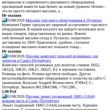
материалов и современного рекламного оборудования,
призванный вывести ваш бизнес на новый уровень! Hermes –
это не просто интернет-магазин, а...
Не указана
03/08/2026
Магазин торгового оборудования в Луганске
Компания Гермес предлагает широкий ассортимент торгового
оборудования. В нашем каталоге вы найдете коллекции всех
видов товаров, представленных на рынке. Имеем
собственный магазин-склад в Луганске, оперативно
доставляем по ЛНР. Практичное, удобное, стильное
оснащение магазина помогает показать товар...
Не указана
03/08/2026
Продам: комплект пинолей роликовых для
люнетов в Санкт-Петербурге
Комплект пинолей роликовых для люнетов станков 1К62,
1К62Д, 16К20, 16К25, 1К625. Б/у в хорошем состоянии.
Размеры на фото. Ролики крутятся свободно. Другое
металлообрабатывающее оборудование и оснастка на сайте С
уважением, Валухин Андрей Феликсович, РЭНиТ, С-
Петербург, Звоните 88129843386, +7911280...
1.00 Руб
02/08/2026
Продам: люнет подвижный 1М65 (1А64)
нижняя часть в Санкт-Петербурге
Люнет подвижный 1М65 (1А64) нижняя часть. Хорошее
состояние. С хранения. Другое металлообрабатывающее