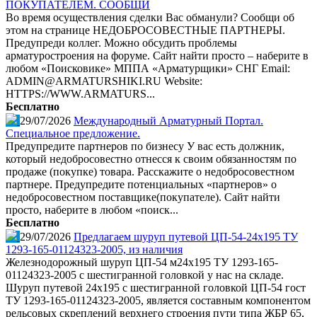
ПОКУПАТЕЛЕМ. СООБЩИ
Во время осуществления сделки Вас обманули? Сообщи об
этом на странице НЕДОБРОСОВЕСТНЫЕ ПАРТНЕРЫ.
Предупреди коллег. Можно обсудить проблемы
арматуростроения на форуме. Сайт найти просто – наберите в
любом «Поисковике» МППА «Арматурщики» СНГ Email:
ADMIN@ARMATURSHIKI.RU Website:
HTTPS://WWW.ARMATURS...
Бесплатно
29/07/2026
Международный Арматурный Портал.
Специальное предложение.
Предупредите партнеров по бизнесу У вас есть должник,
который недобросовестно отнесся к своим обязанностям по
продаже (покупке) товара. Расскажите о недобросовестном
партнере. Предупредите потенциальных «партнеров» о
недобросовестном поставщике(покупателе). Сайт найти
просто, наберите в любом «поиск...
Бесплатно
29/07/2026
Предлагаем шуруп путевой ЦП-54-24х195 ТУ
1293-165-01124323-2005, из наличия
Железнодорожный шуруп ЦП-54 м24х195 ТУ 1293-165-
01124323-2005 с шестигранной головкой у нас на складе.
Шуруп путевой 24х195 с шестигранной головкой ЦП-54 гост
ТУ 1293-165-01124323-2005, является составным компонентом
рельсовых скреплений верхнего строения пути типа ЖБР 65,