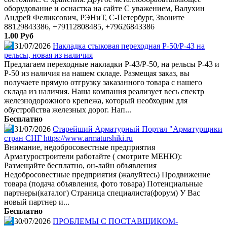
оборудование и оснастка на сайте С уважением, Валухин
Андрей Феликсович, РЭНиТ, С-Петербург, Звоните
88129843386, +79112808485, +79626843386
1.00 Руб
31/07/2026
Накладка стыковая переходная Р-50/Р-43 на
рельсы, новая из наличия
Предлагаем переходные накладки Р-43/Р-50, на рельсы Р-43 и
Р-50 из наличия на нашем складе. Размещая заказ, вы
получаете прямую отгрузку заказанного товара с нашего
склада из наличия. Наша компания реализует весь спектр
железнодорожного крепежа, который необходим для
обустройства железных дорог. Нап...
Бесплатно
31/07/2026
Старейший Арматурный Портал "Арматурщики
стран СНГ https://www.armaturshiki.ru
Внимание, недобросовестные предприятия
Арматуростроители работайте ( смотрите МЕНЮ):
Размещайте бесплатно, он-лайн объявления
Недобросовестные предприятия (жалуйтесь) Продвижение
товара (подача объявления, фото товара) Потенциальные
партнеры(каталог) Страница специалиста(форум) У Вас
новый партнер и...
Бесплатно
30/07/2026
ПРОБЛЕМЫ С ПОСТАВЩИКОМ-