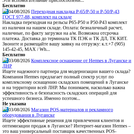
Эти вспомогательные приспособлени...
Бесплатно
04/08/2026
Переходная накладка Р-65/Р-50 и Р-50/Р-43
ГОСТ 977-88, комплект на складе
Накладка переходная на рельсы Р65-Р50 и Р50-Р43 комплект
из наличия на нашем складе. Оплата: безналичный расчет,
наличные, по факту загрузки на а/м. Возможна отсрочка
платежа. Доставка до терминала ТК ПЭК и ТК ДЛ, ТК КИТ.
Звоните и размещайте вашу заявку на отгрузку: к.т.+7 (905)
145-42-45, MAX / Wh...
Бесплатно
03/08/2026
Комплексное оснащение от Hermes в Луганске и
ЛНР
Ищете надежного партнера для модернизации вашего склада?
Компания Hermes предлагает полный спектр услуг по
комплексному оснащению складских помещений в Луганске
и на территории всей ЛНР. Мы понимаем, насколько важна
эффективность и безопасность складских операций для
успешного бизнеса. Именно поэтом...
Не указана
03/08/2026
Магазин POS-материалов и рекламного
оборудования в Луганске
Ищете эффективные решения для привлечения клиентов и
оптимизации продаж в Луганске? Интернет-магазин Hermes –
это ваш универсальный поставщик качественных POS-