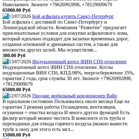
Николаевич. Звоните +79626992898, +78129009679
65000.00 Руб
13/07/2026
Бой асфальта купить Санкт-Петербург
Бой асфальта с доставкой по Санкт-Петербургу и
Ленинградской области. Компания "Развитие" предлагает
привлекательные условия для покупки асфальтового лома,
который идеально подходит для засыпки временных дорог,
создания оснований и дренажных систем, а также для
множества других целей. Мы осуществляе...
380.00 Руб
13/07/2026
Индукционный котел \ВИН СПб отопление
Индукционный котел \ВИН СПб отопление. Котлы
индукционные ВИН СПб, КПД-98%, энергосбережение 35%,
гарантия 2 года, срок службы 30 лет. Звоните +79626992898,
+78129009679
65000.00 Руб
12/07/2026
Продам: мобильный кондиционер Ballu
В идеальном состоянии Пользовались около месяца Еще на
гарантии 3 режима работы Охлаждения, вентиляция,
осушения + очистка воздуха И много других функций Есть
фильтр который можно чистить В комплекте есть труба и
переходники для отвода горячего воздуха (можно вывести
трубу к окну для этого есть загл...
15000.00 Руб