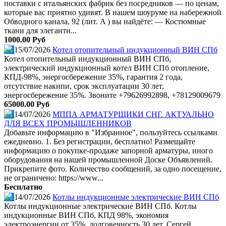
поставки с итальянских фабрик без посредников — по ценам,
которые вас приятно удивят. В нашем шоуруме на набережной
Обводного канала, 92 (лит. A ) вы найдёте: — Костюмные
ткани для элегантн...
1000.00 Руб
15/07/2026
Котел отопительный индукционный ВИН СПб
Котел отопительный индукционный ВИН СПб,
электрический индукционный котел ВИН СПб отопление,
КПД-98%, энергосбережение 35%, гарантия 2 года,
отсутствие накипи, срок эксплуатации 30 лет,
энергосбережение 35%. Звоните +79626992898, +78129009679
65000.00 Руб
14/07/2026
МППА АРМАТУРЩИКИ СНГ. АКТУАЛЬНО
ДЛЯ ВСЕХ ПРОМЫШЛЕННИКОВ
Добавьте информацию в "Избранное", пользуйтесь ссылками
ежедневно. 1. Без регистрации, бесплатно! Размещайте
информацию о покупке-продаже запорной арматуры, иного
оборудования на нашей промышленной Доске Объявлений.
Прикрепите фото. Количество сообщений, за одно посещение,
не ограничено: https://www...
Бесплатно
14/07/2026
Котлы индукционные электрические ВИН СПб
Котлы индукционные электрические ВИН СПб. Котлы
индукционные ВИН СПб, КПД 98%, экономия
электроэнергии от 35%, долговечность 30 лет, Сергей