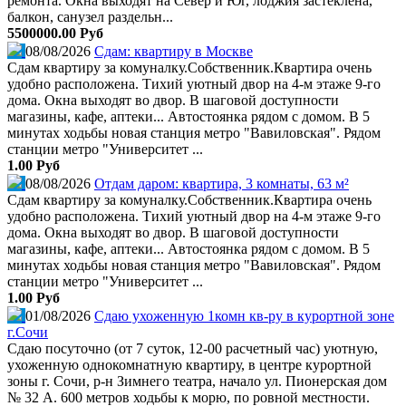
ремонта. Окна выходят на Север и Юг, лоджия застеклена,
балкон, санузел раздельн...
5500000.00 Руб
08/08/2026
Сдам: квартиру в Москве
Сдам квартиру за комуналку.Собственник.Квартира очень
удобно расположена. Тихий уютный двор на 4-м этаже 9-го
дома. Окна выходят во двор. В шаговой доступности
магазины, кафе, аптеки... Автостоянка рядом с домом. В 5
минутах ходьбы новая станция метро "Вавиловская". Рядом
станции метро "Университет ...
1.00 Руб
08/08/2026
Отдам даром: квартира, 3 комнаты, 63 м²
Сдам квартиру за комуналку.Собственник.Квартира очень
удобно расположена. Тихий уютный двор на 4-м этаже 9-го
дома. Окна выходят во двор. В шаговой доступности
магазины, кафе, аптеки... Автостоянка рядом с домом. В 5
минутах ходьбы новая станция метро "Вавиловская". Рядом
станции метро "Университет ...
1.00 Руб
01/08/2026
Сдаю ухоженную 1комн кв-ру в курортной зоне
г.Сочи
Сдаю посуточно (от 7 суток, 12-00 расчетный час) уютную,
ухоженную однокомнатную квартиру, в центре курортной
зоны г. Сочи, р-н Зимнего театра, начало ул. Пионерская дом
№ 32 А. 600 метров ходьбы к морю, по ровной местности.