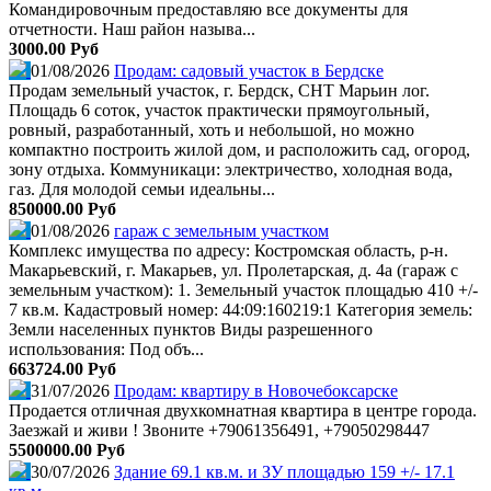
Командировочным предоставляю все документы для
отчетности. Наш район называ...
3000.00 Руб
01/08/2026
Продам: садовый участок в Бердске
Продам земельный участок, г. Бердск, СНТ Марьин лог.
Площадь 6 соток, участок практически прямоугольный,
ровный, разработанный, хоть и небольшой, но можно
компактно построить жилой дом, и расположить сад, огород,
зону отдыха. Коммуникаци: электричество, холодная вода,
газ. Для молодой семьи идеальны...
850000.00 Руб
01/08/2026
гараж с земельным участком
Комплекс имущества по адресу: Костромская область, р-н.
Макарьевский, г. Макарьев, ул. Пролетарская, д. 4а (гараж с
земельным участком): 1. Земельный участок площадью 410 +/-
7 кв.м. Кадастровый номер: 44:09:160219:1 Категория земель:
Земли населенных пунктов Виды разрешенного
использования: Под объ...
663724.00 Руб
31/07/2026
Продам: квартиру в Новочебоксарске
Продается отличная двухкомнатная квартира в центре города.
Заезжай и живи ! Звоните +79061356491, +79050298447
5500000.00 Руб
30/07/2026
Здание 69.1 кв.м. и ЗУ площадью 159 +/- 17.1