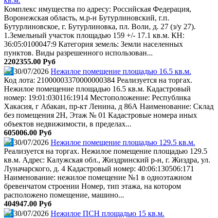
кв.м.
Комплекс имущества по адресу: Российская Федерация,
Воронежская область, м.р-н Бутурлиновский, г.п.
Бутурлиновское, г. Бутурлиновка, пл. Воли, д. 27 (з/у 27).
1.Земельный участок площадью 159 +/- 17.1 кв.м. КН:
36:05:0100047:9 Категория земель: Земли населенных
пунктов. Виды разрешенного использован...
2202355.00 Руб
30/07/2026
Нежилое помещение площадью 16.5 кв.м.
Код лота: 21000003370000000384 Реализуется на торгах.
Нежилое помещение площадью 16.5 кв.м. Кадастровый
номер: 19:01:030116:1914 Местоположение: Республика
Хакасия, г Абакан, пр-кт Ленина, д 86А Наименование: Склад
без помещения 2Н, Этаж № 01 Кадастровые номера иных
объектов недвижимости, в пределах...
605006.00 Руб
30/07/2026
Нежилое помещение площадью 129.5 кв.м.
Реализуется на торгах. Нежилое помещение площадью 129.5
кв.м. Адрес: Калужская обл., Жиздринский р-н, г. Жиздра, ул.
Луначарского, д. 4 Кадастровый номер: 40:06:130506:171
Наименование: нежилое помещение №1 в одноэтажном
бревенчатом строении Номер, тип этажа, на котором
расположено помещение, машино...
404947.00 Руб
30/07/2026
Нежилое ПСН площадью 15 кв.м.