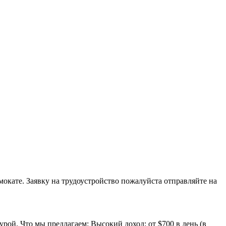
амокате. Заявку на трудоустройство пожалуйста отправляйте на
ой. Что мы предлагаем: Высокий доход: от $700 в день (в