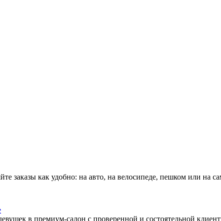
йте заказы как удобно: на авто, на велосипеде, пешком или на с
е
вушек в премиум-салон с проверенной и состоятельной клиентур