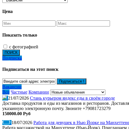
Цена
Показать только
с фотографией
ПОИСК
Подписка
Подписаться на этот поиск
Подписаться !
Вакансии
Все
Частные
Компании
21/07/2026
Стань курьером яндекс еды в своём городе
Доставка продуктов и еды из магазинов и ресторанов. Доставля
указанную электронную почту. Звоните +79081723279
150000.00 Руб
18/07/2026
Работа для девушек в Нью Йорке на Манхеттен
Работа массажисткой на Манхэттене (Нью-Йорк). Приглашаем де