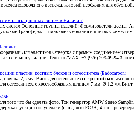
р железнодорожного крепежа, который необходим для обустройс.
зных имплантационных систем в Наличии!
ных систем Основные группы изделий: Формирователи десны. 
 угловые Трансферы. Титановые основания и винты. Совместимо
 Наличии
тообразный Для эластиков Отвертка с прямым соединением Отвер
я заказа и консультации: Телефон/МАХ: +7 (926) 209-09-94 Звонит
сации пластин, костных блоков и остеосинтеза (Endocarbon)
, шляпка 2,5 мм. Винт для остеосинтеза с крестообразным шлице
ля остеосинтеза с крестообразным шлицем 7 мм, Ø 1,2 мм Винт д
p45b
ля того что бы сделать фото. Тон генератор AMW Stereo Sampli
оддержка функции полупедали (с педалью FC3A) 4 типа ревербера