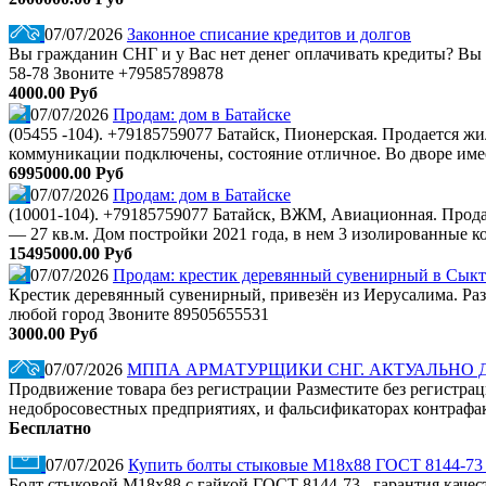
07/07/2026
Законное списание кредитов и долгов
Вы гражданин СНГ и у Вас нет денег оплачивать кредиты? Вы име
58-78 Звоните +79585789878
4000.00 Руб
07/07/2026
Продам: дом в Батайске
(05455 -104). +79185759077 Батайск, Пионерская. Продается жил
коммуникации подключены, состояние отличное. Во дворе имеетс
6995000.00 Руб
07/07/2026
Продам: дом в Батайске
(10001-104). +79185759077 Батайск, ВЖМ, Авиационная. Прод
— 27 кв.м. Дом постройки 2021 года, в нем 3 изолированные к
15495000.00 Руб
07/07/2026
Продам: крестик деревянный сувенирный в Сык
Крестик деревянный сувенирный, привезён из Иерусалима. Разм
любой город Звоните 89505655531
3000.00 Руб
07/07/2026
МППА АРМАТУРЩИКИ СНГ. АКТУАЛЬНО
Продвижение товара без регистрации Разместите без регистр
недобросовестных предприятиях, и фальсификаторах контрафа
Бесплатно
07/07/2026
Купить болты стыковые М18х88 ГОСТ 8144-73 с
Болт стыковой М18х88 с гайкой ГОСТ 8144-73 , гарантия качест