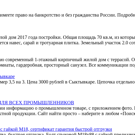
ете право на банкротство и без гражданства России. Подробнее н
ой дом 2017 года постройки. Общая площадь 70 кв.м, из которых:
я навес, сарай и тротуарная плитка. Земельный участок 2.0 сотк
аю современный 1-этажный кирпичный жилой дом с террасой. Об
омнаты, гардеробная, просторный санузел. Все коммуникации по
тывкаре
ер 3,5 на 3. Цена 3000 рублей в Сыктывкаре. Цепочка отдельно 
 ДЛЯ ВСЕХ ПРОМЫШЛЕННИКОВ
ации информацию о промышленном товаре, с приложением фото. 
ктной продукции. Сайт найти просто – наберите в любом «Пои
 гайкой М18, сертификат гарантия быстрой отгрузки
ва, быстрая отгрузка. Болт стыковой М18х88 с гайкой предназна