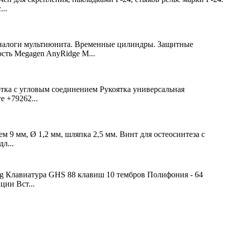
..
Аналоги мультиюнита. Временные цилиндры. Защитные
сть Megagen AnyRidge M...
тка с угловым соединением Рукоятка универсальная
е +79262...
м 9 мм, Ø 1,2 мм, шляпка 2,5 мм. Винт для остеосинтеза с
л...
ng Клавиатура GHS 88 клавиш 10 тембров Полифония - 64
ции Вст...