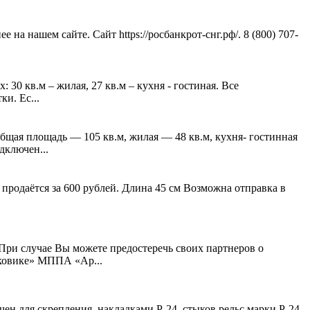
а нашем сайте. Сайт https://росбанкрот-снг.рф/. 8 (800) 707-
 30 кв.м – жилая, 27 кв.м – кухня - гостиная. Все
и. Ес...
щая площадь — 105 кв.м, жилая — 48 кв.м, кухня- гостинная
дключен...
продаётся за 600 рублей. Длина 45 см Возможна отправка в
При случае Вы можете предостеречь своих партнеров о
сковике» МППА «Ар...
чен для скрепления, накладками Р-24, стыков рельс марки Р-24.