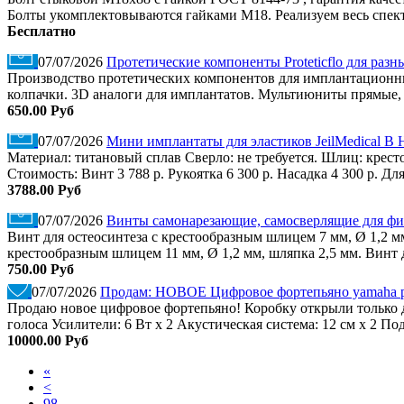
Болты укомплектовываются гайками М18. Реализуем весь спект
Бесплатно
07/07/2026
Протетические компоненты Proteticflo для ра
Производство протетических компонентов для имплантацион
колпачки. 3D аналоги для имплантатов. Мультиюниты прямые,
650.00 Руб
07/07/2026
Мини имплантаты для эластиков JeilMedical В
Материал: титановый сплав Сверло: не требуется. Шлиц: крес
Стоимость: Винт 3 788 р. Рукоятка 6 300 р. Насадка 4 300 р. Дл
3788.00 Руб
07/07/2026
Винты самонарезающие, самосверлящие для фик
Винт для остеосинтеза с крестообразным шлицем 7 мм, Ø 1,2 мм
крестообразным шлицем 11 мм, Ø 1,2 мм, шляпка 2,5 мм. Винт д
750.00 Руб
07/07/2026
Продам: НОВОЕ Цифровое фортепьяно yamaha 
Продаю новое цифровое фортепьяно! Коробку открыли только д
голоса Усилители: 6 Вт x 2 Акустическая система: 12 см x 2 П
10000.00 Руб
«
<
98